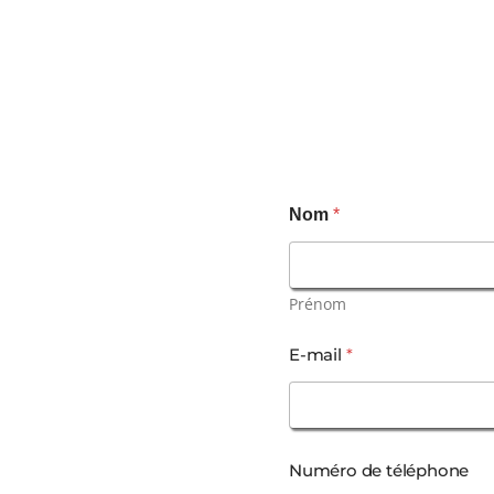
Nom
*
Prénom
m
E-mail
*
e
s
s
a
g
e
Numéro de téléphone
d