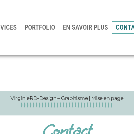
RVICES
PORTFOLIO
EN SAVOIR PLUS
CONT
VirginieRD-Design – Graphisme | Mise en page
Contact