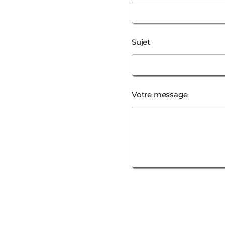
e
d
e
Sujet
Votre message