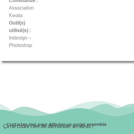
Commande :
Association
Kwata
Outil(s)
utilisé(s) :
Indesign –
Photoshop
Contactez-moi pour débuter un projet ensemble
Ça ne coûte rien de demander un devis !