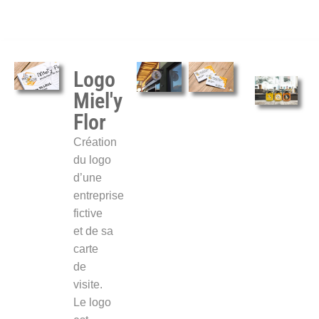
Logo
Miel'y
Flor
Création
du logo
d’une
entreprise
fictive
et de sa
carte
de
visite.
Le logo