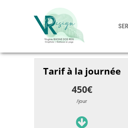
Aller
au
SE
contenu
Tarif à la journée
450€
/jour