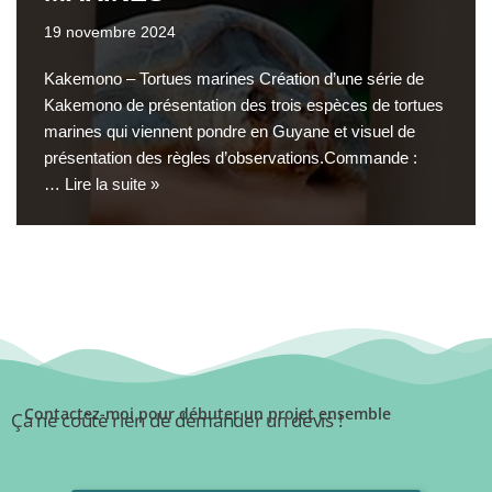
19 novembre 2024
Kakemono – Tortues marines Création d’une série de
Kakemono de présentation des trois espèces de tortues
marines qui viennent pondre en Guyane et visuel de
présentation des règles d’observations.Commande :
…
Lire la suite »
Contactez-moi pour débuter un projet ensemble
Ça ne coûte rien de demander un devis !